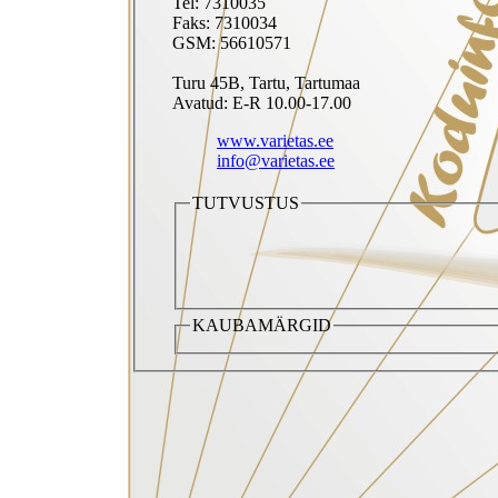
Tel: 7310035
Faks: 7310034
GSM: 56610571
Turu 45B, Tartu, Tartumaa
Avatud: E-R 10.00-17.00
www.varietas.ee
info@varietas.ee
TUTVUSTUS
KAUBAMÄRGID