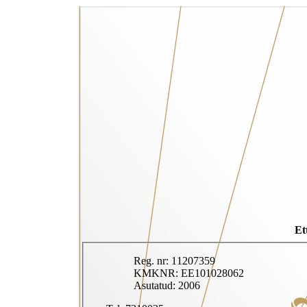
Et
Reg. nr: 11207359
KMKNR: EE101028062
Asutatud: 2006