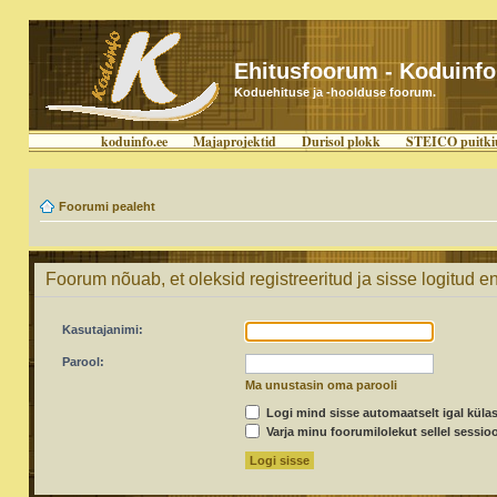
Ehitusfoorum - Koduinfo
Koduehituse ja -hoolduse foorum.
koduinfo.ee
Majaprojektid
Durisol plokk
STEICO puitki
Foorumi pealeht
Foorum nõuab, et oleksid registreeritud ja sisse logitud en
Kasutajanimi:
Parool:
Ma unustasin oma parooli
Logi mind sisse automaatselt igal külas
Varja minu foorumilolekut sellel sessioo