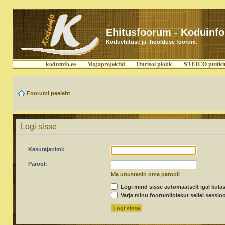
Ehitusfoorum - Koduinfo
Koduehituse ja -hoolduse foorum.
koduinfo.ee
Majaprojektid
Durisol plokk
STEICO puitki
Foorumi pealeht
Logi sisse
Kasutajanimi:
Parool:
Ma unustasin oma parooli
Logi mind sisse automaatselt igal külas
Varja minu foorumilolekut sellel sessioo