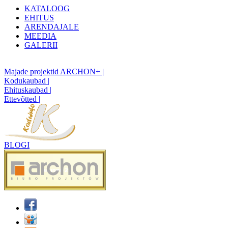
KATALOOG
EHITUS
ARENDAJALE
MEEDIA
GALERII
Majade projektid ARCHON+ |
Kodukaubad |
Ehituskaubad |
Ettevõtted |
BLOGI