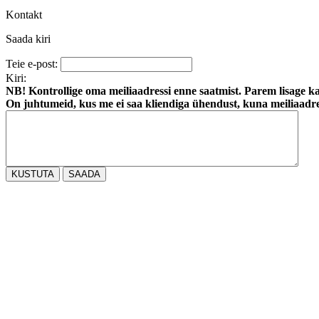
Kontakt
Saada kiri
Teie e-post:
Kiri:
NB! Kontrollige oma meiliaadressi enne saatmist. Parem lisage ka
On juhtumeid, kus me ei saa kliendiga ühendust, kuna meiliaadre