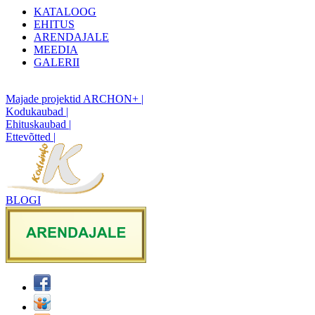
KATALOOG
EHITUS
ARENDAJALE
MEEDIA
GALERII
Majade projektid ARCHON+ |
Kodukaubad |
Ehituskaubad |
Ettevõtted |
BLOGI