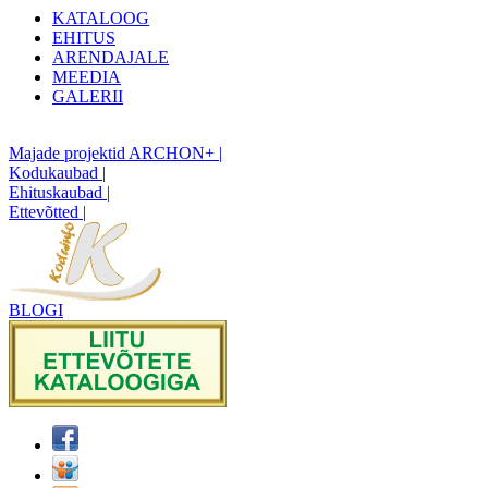
KATALOOG
EHITUS
ARENDAJALE
MEEDIA
GALERII
Majade projektid ARCHON+ |
Kodukaubad |
Ehituskaubad |
Ettevõtted |
BLOGI