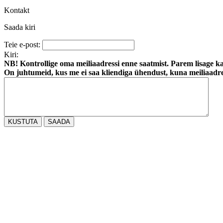
Kontakt
Saada kiri
Teie e-post:
Kiri:
NB! Kontrollige oma meiliaadressi enne saatmist. Parem lisage ka
On juhtumeid, kus me ei saa kliendiga ühendust, kuna meiliaadre