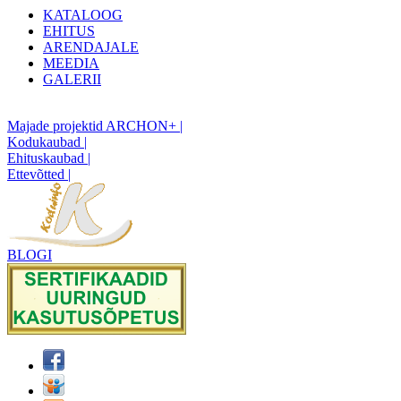
KATALOOG
EHITUS
ARENDAJALE
MEEDIA
GALERII
Majade projektid ARCHON+ |
Kodukaubad |
Ehituskaubad |
Ettevõtted |
BLOGI