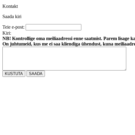
Kontakt
Saada kiri
Teie e-post:
Kiri:
NB! Kontrollige oma meiliaadressi enne saatmist. Parem lisage ka
On juhtumeid, kus me ei saa kliendiga ühendust, kuna meiliaadre