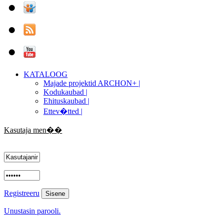
KATALOOG
Majade projektid ARCHON+ |
Kodukaubad |
Ehituskaubad |
Ettev�tted |
Kasutaja men��
Registreeru
Unustasin parooli.