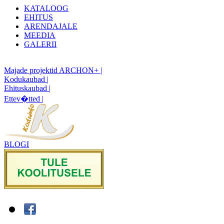
KATALOOG
EHITUS
ARENDAJALE
MEEDIA
GALERII
Majade projektid ARCHON+ |
Kodukaubad |
Ehituskaubad |
Ettev�tted |
BLOGI