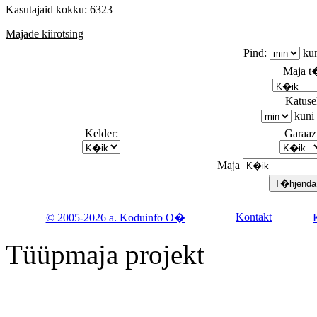
Kasutajaid kokku: 6323
Majade kiirotsing
Pind:
ku
Maja 
Katusek
kuni
Kelder:
Garaaz
Maja
Kontakt
© 2005-2026 a. Koduinfo O�
Tüüpmaja projekt