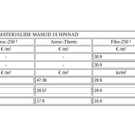
MATERJALIDE MAHUD JA HINNAD
roc-250 ¹
Aeroc-Therm
Fibo-250 ¹
€ /m²
€ /m²
€ /m²
-
-
-
-
€ /m²
€ /m²
kr/m²