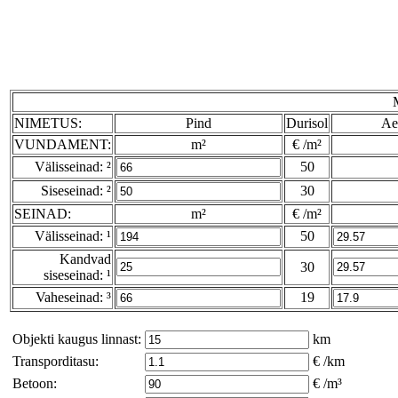
NIMETUS:
Pind
Durisol
Ae
VUNDAMENT:
m²
€ /m²
Välisseinad: ²
50
Siseseinad: ²
30
SEINAD:
m²
€ /m²
Välisseinad: ¹
50
Kandvad
30
siseseinad: ¹
Vaheseinad: ³
19
Objekti kaugus linnast:
km
Transporditasu:
€ /km
Betoon:
€ /m³