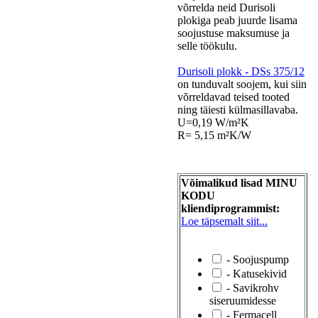
võrrelda neid Durisoli
plokiga peab juurde lisama
soojustuse maksumuse ja
selle töökulu.
Durisoli plokk - DSs 375/12
on tunduvalt soojem, kui siin
võrreldavad teised tooted
ning täiesti külmasillavaba.
U=0,19 W/m²K
R= 5,15 m²K/W
Võimalikud lisad MINU
KODU
kliendiprogrammist:
Loe täpsemalt siit...
- Soojuspump
- Katusekivid
- Savikrohv
siseruumidesse
- Fermacell