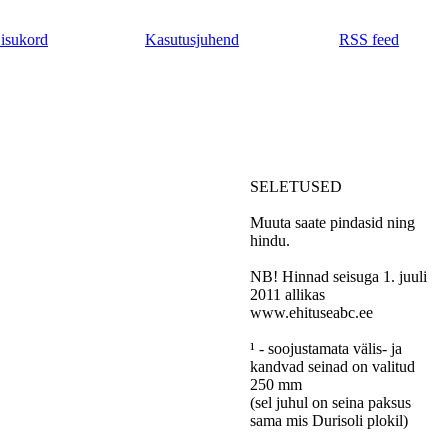
isukord
Kasutusjuhend
RSS feed
SELETUSED
Muuta saate pindasid ning
hindu.
NB! Hinnad seisuga 1. juuli
2011 allikas
www.ehituseabc.ee
¹ - soojustamata välis- ja
kandvad seinad on valitud
250 mm
(sel juhul on seina paksus
sama mis Durisoli plokil)