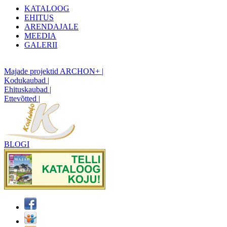
KATALOOG
EHITUS
ARENDAJALE
MEEDIA
GALERII
Majade projektid ARCHON+ |
Kodukaubad |
Ehituskaubad |
Ettevõtted |
BLOGI