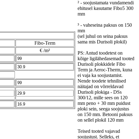
² - soojustamata vundamendi
ehitusel kasutame Fibo5 300
mm
³ - vaheseina paksus on 150
mm
(sel juhul on seina paksus
sama mis Durisoli plokil)
Fibo-Term
€ /m²
PS: Antud toodetest on
kõige ligilähedasemad tooted
Durisoli plokkidele Fibo
Term ja Aeroc-Therm, kuna
ei vaja ka soojustamist.
Nende toodete tehnilised
näitajad on võrreldavad
Durisoli plokiga - DSs
300/12, mille sees on 120
mm peno + 30 mm puidust
ploki sein, seega soojustus
on 150 mm. Betooni paksus
on sellel plokil 120 mm
Teised tooted vajavad
soojustust. Selleks, et