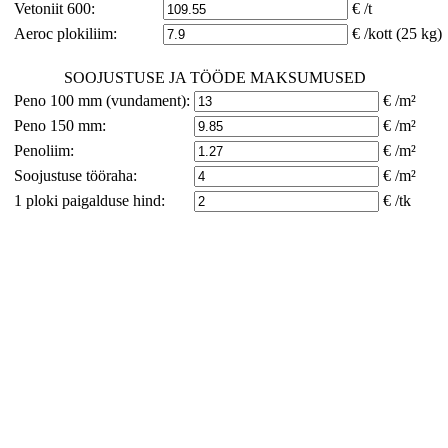
Vetoniit 600:
€ /t
Aeroc plokiliim:
€ /kott (25 kg)
SOOJUSTUSE JA TÖÖDE MAKSUMUSED
Peno 100 mm (vundament):
€ /m²
Peno 150 mm:
€ /m²
Penoliim:
€ /m²
Soojustuse tööraha:
€ /m²
1 ploki paigalduse hind:
€ /tk