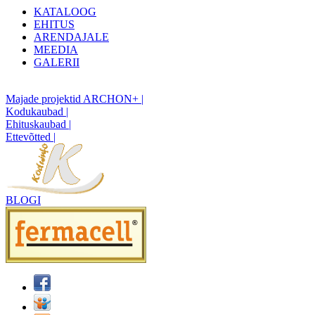
KATALOOG
EHITUS
ARENDAJALE
MEEDIA
GALERII
Majade projektid ARCHON+ |
Kodukaubad |
Ehituskaubad |
Ettevõtted |
BLOGI