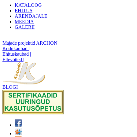
KATALOOG
EHITUS
ARENDAJALE
MEEDIA
GALERII
Majade projektid ARCHON+ |
Kodukaubad |
Ehituskaubad |
Ettevõtted |
BLOGI