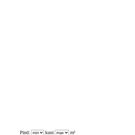
Pind:
kuni
m²