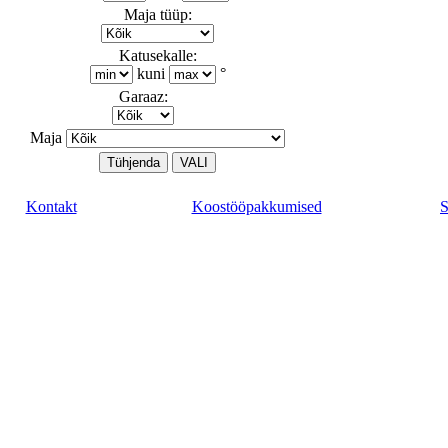
Maja tüüp:
Katusekalle:
kuni
°
Garaaz:
Maja
Kontakt
Koostööpakkumised
S