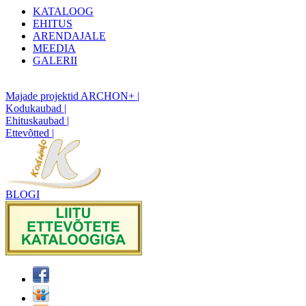
KATALOOG
EHITUS
ARENDAJALE
MEEDIA
GALERII
Majade projektid ARCHON+ |
Kodukaubad |
Ehituskaubad |
Ettevõtted |
BLOGI