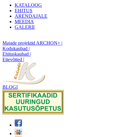
KATALOOG
EHITUS
ARENDAJALE
MEEDIA
GALERII
Majade projektid ARCHON+ |
Kodukaubad |
Ehituskaubad |
Ettevõtted |
BLOGI