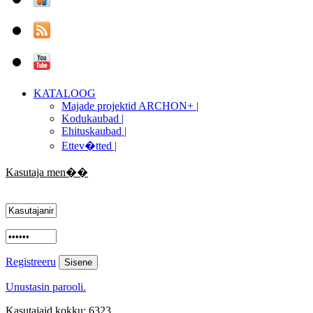
KATALOOG
Majade projektid ARCHON+ |
Kodukaubad |
Ehituskaubad |
Ettev�tted |
Kasutaja men��
Registreeru
Unustasin parooli.
Kasutajaid kokku: 6323