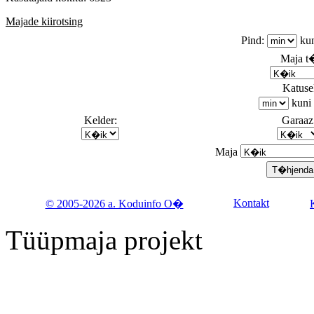
Majade kiirotsing
Pind:
ku
Maja 
Katusek
kuni
Kelder:
Garaaz
Maja
Kontakt
© 2005-2026 a. Koduinfo O�
Tüüpmaja projekt