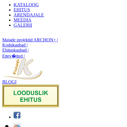
KATALOOG
EHITUS
ARENDAJALE
MEEDIA
GALERII
Majade projektid ARCHON+ |
Kodukaubad |
Ehituskaubad |
Ettev�tted |
BLOGI