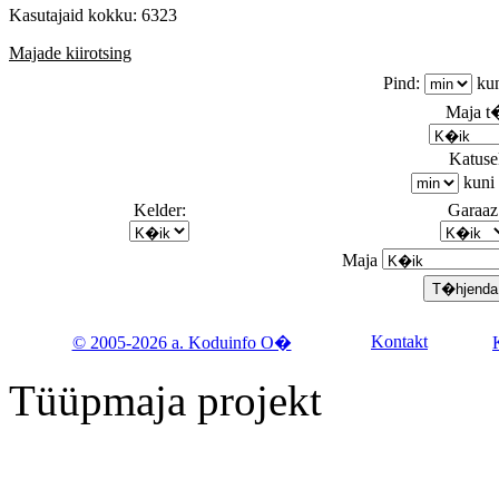
Kasutajaid kokku: 6323
Majade kiirotsing
Pind:
ku
Maja 
Katusek
kuni
Kelder:
Garaaz
Maja
Kontakt
© 2005-2026 a. Koduinfo O�
Tüüpmaja projekt