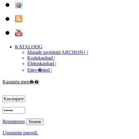
KATALOOG
Majade projektid ARCHON+ |
Kodukaubad |
Ehituskaubad |
Ettev�tted |
Kasutaja men��
Registreeru
Unustasin parooli.