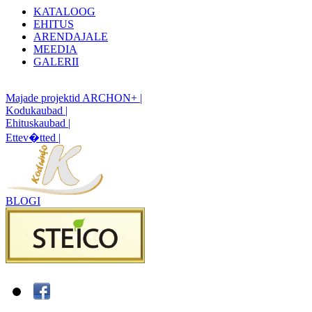
KATALOOG
EHITUS
ARENDAJALE
MEEDIA
GALERII
Majade projektid ARCHON+ |
Kodukaubad |
Ehituskaubad |
Ettev�tted |
BLOGI