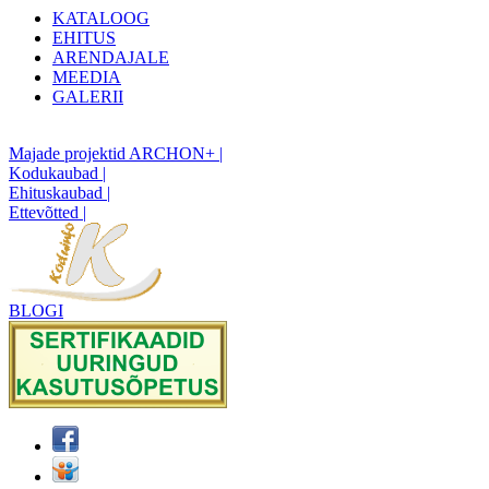
KATALOOG
EHITUS
ARENDAJALE
MEEDIA
GALERII
Majade projektid ARCHON+ |
Kodukaubad |
Ehituskaubad |
Ettevõtted |
BLOGI