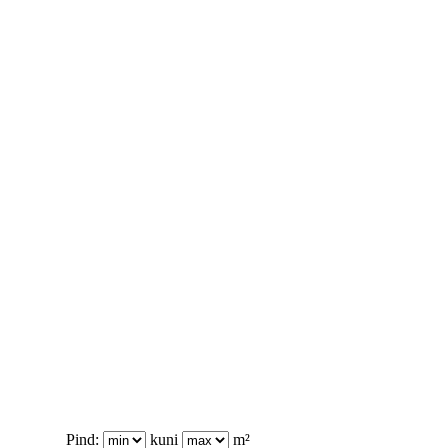
Pind:
kuni
m²