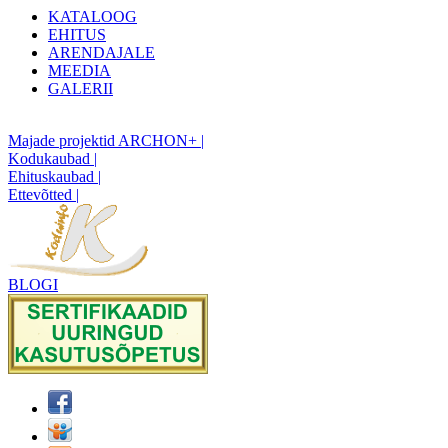
KATALOOG
EHITUS
ARENDAJALE
MEEDIA
GALERII
Majade projektid ARCHON+ |
Kodukaubad |
Ehituskaubad |
Ettevõtted |
BLOGI