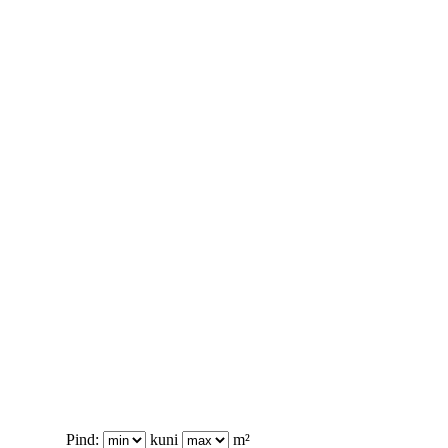
Pind:
kuni
m²