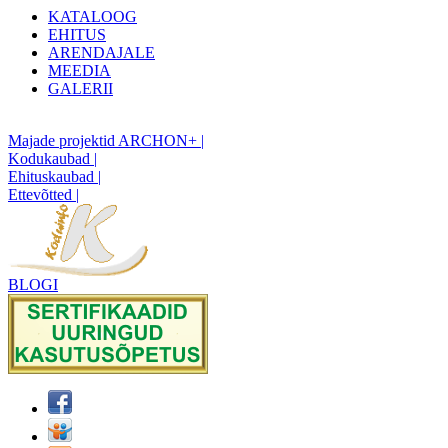
KATALOOG
EHITUS
ARENDAJALE
MEEDIA
GALERII
Majade projektid ARCHON+ |
Kodukaubad |
Ehituskaubad |
Ettevõtted |
BLOGI