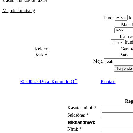
Kasutajaid kokku: 6323
Majade kiirotsing
Pind:
ku
Maja 
Katusek
kun
Kelder:
Garaaz
Maja
© 2005-2026 a. Koduinfo OÜ
Kontakt
Reg
Kasutajanimi: *
Salasõna: *
Isikuandmed:
Nimi: *