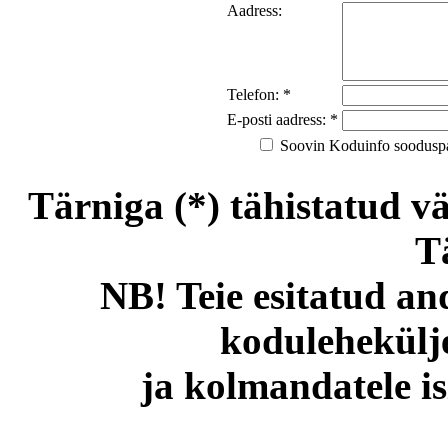
Aadress:
Telefon: *
E-posti aadress: *
Soovin Koduinfo sooduspakk
Tärniga (*) tähistatud vä
T
NB! Teie esitatud an
kodulehekülje
ja kolmandatele is