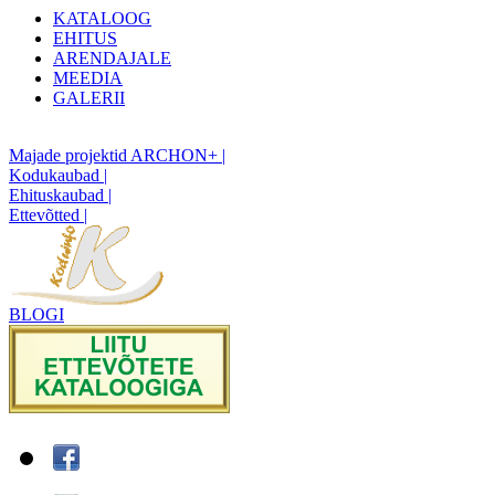
KATALOOG
EHITUS
ARENDAJALE
MEEDIA
GALERII
Majade projektid ARCHON+ |
Kodukaubad |
Ehituskaubad |
Ettevõtted |
BLOGI